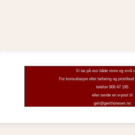
Vi tar på oss både store og små 
For konsultasjon eller befaring og pristilbu
telefon 908 47 195
eller sende en e-post til
geir@geirthoresen.no