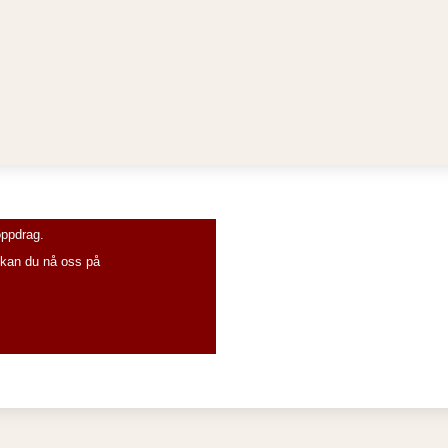
oppdrag.
d kan du nå oss på