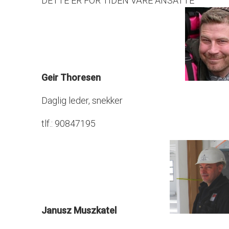
DETTE ER FOR TIDEN VÅRE ANSATTE
Geir Thoresen
Daglig leder, snekker
tlf.: 90847195
Janusz Muszkatel