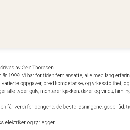
rives av Geir Thoresen.
n år 1999. Vi har for tiden fem ansatte, alle med lang erfarin
, varierte oppgaver, bred kompetanse, og yrkesstolthet, og e
er alle typer gulv, monterer kjøkken, dører og vindu, himling
en får verdi for pengene, de beste løsningene, gode råd, tid
 elektriker og rørlegger.