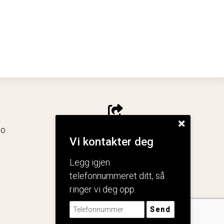
no
Del nettside
Vi kontakter deg
Legg igjen
telefonnummeret ditt, så
ringer vi deg opp.