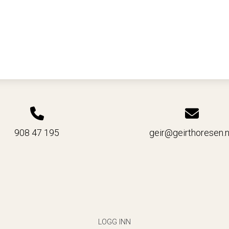
908 47 195
geir@geirthoresen.
LOGG INN